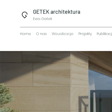
GETEK architektura
Ewa Getek
Home
O nas
Wizualizacje
Projekty
Publikac