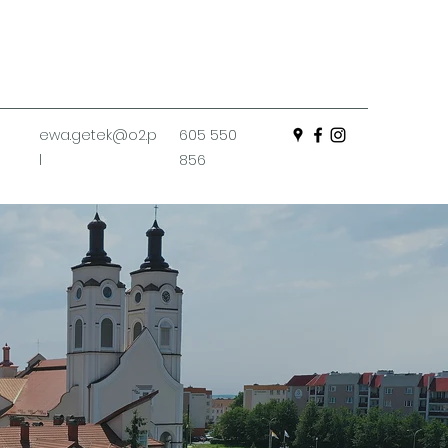
ewa.getek@o2.p
605 550
l
856