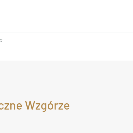
je
eczne Wzgórze