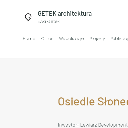
GETEK architektura
Ewa Getek
Home
O nas
Wizualizacje
Projekty
Publikac
Osiedle Słon
Inwestor: Lewiarz Development