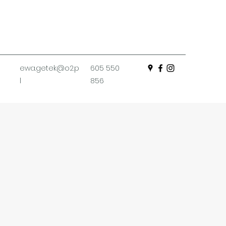
ewa.getek@o2.p
605 550
l
856